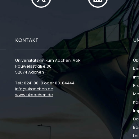
KONTAKT
U
Universitätsklinikum Aachen, AöR
Üb
Pauwelsstraße 30
Ko
52074 Aachen
In
Tel.: 0241 80-0 oder 80-84444
Pr
info
ukaachen
de
Me
www.ukaachen.de
Ka
Im
Da
Bar
Le