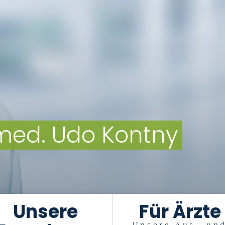
. med. Udo Kontny
Unsere
Für Ärzte