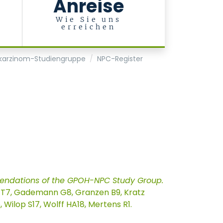
Anreise
d
-
Wie Sie uns
erreichen
karzinom-Studiengruppe
NPC-Register
endations of the GPOH-NPC Study Group.
er T7, Gademann G8, Granzen B9, Kratz
 Wilop S17, Wolff HA18, Mertens R1.