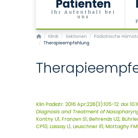
Patienten
Ihr Aufenthalt bei
uns
Klinik für Kinder- und Jugendmedizin
Klinik
Sektionen
Pädiatrische Hämato
Therapieempfehlung
Therapieempf
Klin Padiatr. 2016 Apr;228(3):105-12. doi: 1
Diagnosis and Treatment of Nasopharyn
Kontny U1, Franzen S1, Behrends U2, Bührl
CP10, Lassay L1, Leuschner I11, Mottaghy F