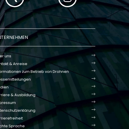
NTERNEHMEN
er uns
ntakt & Anreise
formationen zum Betrieb von Drohnen
essemitteilungen
dien
rriere & Ausbildung
pressum
tenschutzerklärung
rierefreiheit
ichte Sprache