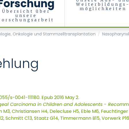
Forschung
Unsere Aus- un
Weiterbildungs
möglichkeiten
Übersicht über
unsere
Forschungsarbeit
logie, Onkologie und Stammzelltransplantation
Nasopharynx
ehlung
0.1055/s-0041-111180. Epub 2016 May 2.
geal Carcinoma in Children and Adolescents - Recomm
en M3, Christiansen H4, Delecluse H5, Eble M6, Feuchting
M12, Schmitt C13, Staatz G14, Timmermann B15, Vorwerk P16,