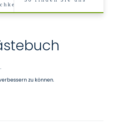
So finden Sie uns
chkeiten
ästebuch
.
 verbessern zu können.