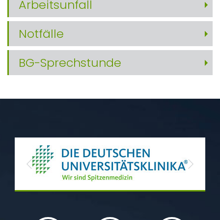
Arbeitsunfall
Notfälle
BG-Sprechstunde
Previous
Next