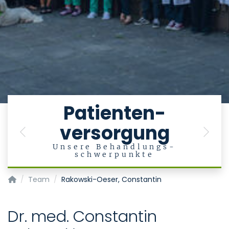
e
Patienten-
versorgung
en
Previous
Next
Unsere Behandlungs-
schwerpunkte
Klinik für Psychiatrie, Psychotherapie und Psychosomatik
Team
Rakowski-Oeser, Constantin
Dr. med. Constantin