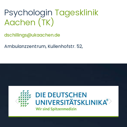
Psychologin
Tagesklinik
Aachen (TK)
dschillings
ukaachen
de
Ambulanzzentrum, Kullenhofstr. 52,
Previous
Next