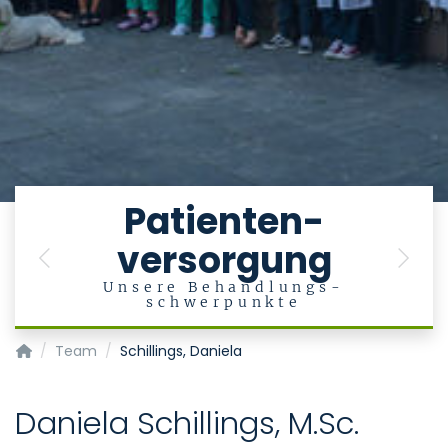
e
Patienten-
versorgung
en
Previous
Next
Unsere Behandlungs-
schwerpunkte
Klinik für Psychiatrie, Psychotherapie und Psychosomatik
Team
Schillings, Daniela
Daniela Schillings, M.Sc.