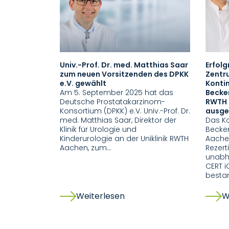
Univ.-Prof. Dr. med. Matthias Saar
Erfolg
zum neuen Vorsitzenden des DPKK
Zentr
e.V. gewählt
Konti
Am 5. September 2025 hat das
Becke
Deutsche Prostatakarzinom-
RWTH 
Konsortium (DPKK) e.V. Univ.-Prof. Dr.
ausge
med. Matthias Saar, Direktor der
Das K
Klinik für Urologie und
Becke
Kinderurologie an der Uniklinik RWTH
Aache
Aachen, zum…
Rezert
unabhä
CERT i
bestan
Weiterlesen
W