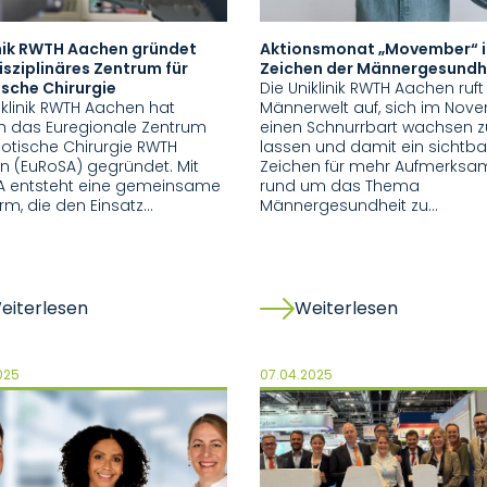
inik RWTH Aachen gründet
Aktionsmonat „Movember“ 
isziplinäres Zentrum für
Zeichen der Männergesundh
sche Chirurgie
Die Uniklinik RWTH Aachen ruft
iklinik RWTH Aachen hat
Männerwelt auf, sich im Nov
ch das Euregionale Zentrum
einen Schnurrbart wachsen z
botische Chirurgie RWTH
lassen und damit ein sichtba
 (EuRoSA) gegründet. Mit
Zeichen für mehr Aufmerksam
A entsteht eine gemeinsame
rund um das Thema
orm, die den Einsatz…
Männergesundheit zu…
eiterlesen
Weiterlesen
025
07.04.2025