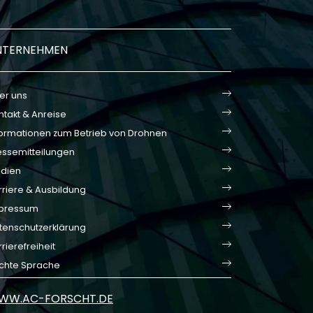
NTERNEHMEN
er uns
ntakt & Anreise
formationen zum Betrieb von Drohnen
essemitteilungen
dien
rriere & Ausbildung
pressum
tenschutzerklärung
rierefreiheit
ichte Sprache
WW.AC-FORSCHT.DE