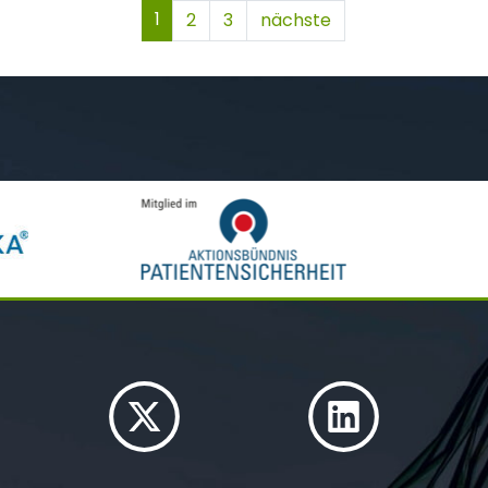
1
2
3
nächste