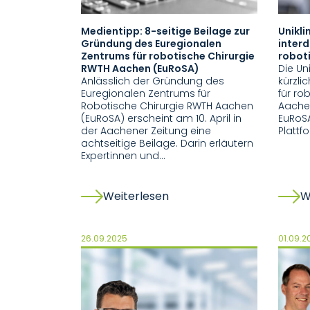
Medientipp: 8-seitige Beilage zur
Unikl
Gründung des Euregionalen
interd
Zentrums für robotische Chirurgie
roboti
RWTH Aachen (EuRoSA)
Die Un
Anlässlich der Gründung des
kürzli
Euregionalen Zentrums für
für ro
Robotische Chirurgie RWTH Aachen
Aachen
(EuRoSA) erscheint am 10. April in
EuRoS
der Aachener Zeitung eine
Plattf
achtseitige Beilage. Darin erläutern
Expertinnen und…
Weiterlesen
W
26.09.2025
01.09.2