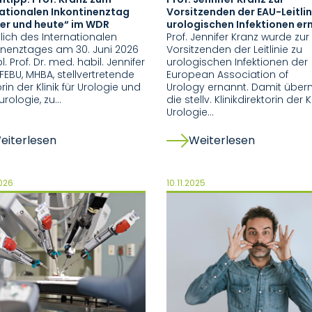
nationalen Inkontinenztag
Vorsitzenden der EAU-Leitlin
ier und heute“ im WDR
urologischen Infektionen er
lich des Internationalen
Prof. Jennifer Kranz wurde zur
inenztages am 30. Juni 2026
Vorsitzenden der Leitlinie zu
. Prof. Dr. med. habil. Jennifer
urologischen Infektionen der
 FEBU, MHBA, stellvertretende
European Association of
rin der Klinik für Urologie und
Urology ernannt. Damit übe
urologie, zu…
die stellv. Klinikdirektorin der Kl
Urologie…
eiterlesen
Weiterlesen
026
10.11.2025