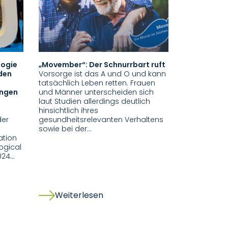
logie
„Movember“: Der Schnurrbart ruft
 den
Vorsorge ist das A und O und kann
tatsächlich Leben retten. Frauen
ungen
und Männer unterscheiden sich
laut Studien allerdings deutlich
hinsichtlich ihres
der
gesundheitsrelevanten Verhaltens
sowie bei der…
ation
ogical
024…
Weiterlesen