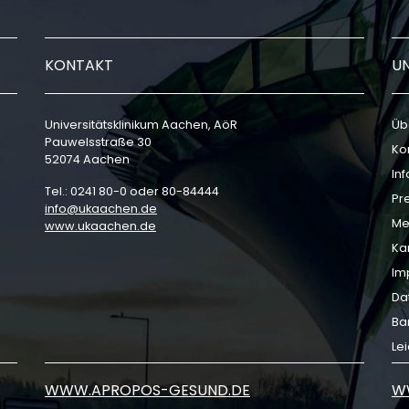
KONTAKT
U
Universitätsklinikum Aachen, AöR
Üb
Pauwelsstraße 30
Ko
52074 Aachen
In
Tel.: 0241 80-0 oder 80-84444
Pr
info
ukaachen
de
Me
www.ukaachen.de
Ka
Im
Da
Bar
Le
WWW.APROPOS-GESUND.DE
W