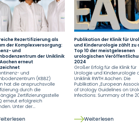
reiche Rezertifizierung als
Publikation der Klinik für Uro
um der Komplexversorgung:
und Kinderurologie zählt zu
nenz- und
Top 10 der meistgelesenen
nbodenzentrum der Uniklinik
urologischen Veröffentlich
Aachen erneut
2024
zeichnet
Großer Erfolg für die Klinik für
ontinenz- und
Urologie und Kinderurologie 
nbodenzentrum (KBBZ)
Uniklinik RWTH Aachen: Die
n hat die anspruchsvolle
Publikation „European Associ
ifizierung durch die
of Urology Guidelines on Urol
ngige Zertifizierungsstelle
Infections: Summary of the 2
Q erneut erfolgreich
den. Unter der…
eiterlesen
Weiterlesen