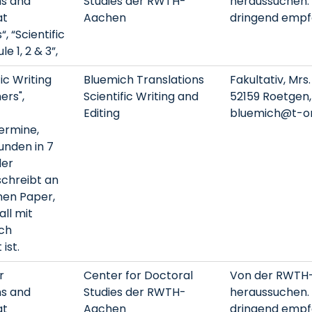
ns and
Studies der RWTH-
heraussuchen. 
at
Aachen
dringend empf
, “Scientific
e 1, 2 & 3”,
fic Writing
Bluemich Translations
Fakultativ, Mrs
ers",
Scientific Writing and
52159 Roetgen,
Editing
bluemich@t-on
ermine,
tunden in 7
der
schreibt an
nen Paper,
all mit
ch
 ist.
r
Center for Doctoral
Von der RWTH
ns and
Studies der RWTH-
heraussuchen. 
at
Aachen
dringend empf