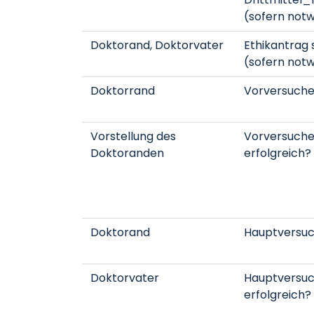
(sofern not
Doktorand, Doktorvater
Ethikantrag 
(sofern not
Doktorrand
Vorversuch
Vorstellung des
Vorversuch
Doktoranden
erfolgreich?
Doktorand
Hauptversu
Doktorvater
Hauptversu
erfolgreich?