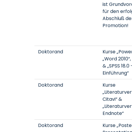
ist Grundvo
für den erfo
Abschluß de
Promotion!
Doktorand
Kurse „Power
„Word 2010“, 
& „SPSS 18.0 
Einführung“
Doktorand
Kurse
„Literaturve
Citavi“ &
„Literaturve
Endnote“
Doktorand
Kurse „Poste