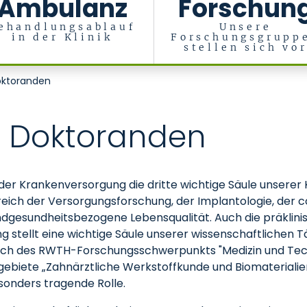
Ambulanz
Forschun
ehandlungsablauf
Unsere
in der Klinik
Forschungsgrupp
stellen sich vo
erialien, Zentrum für Implantologie
oktoranden
r Doktoranden
er Krankenversorgung die dritte wichtige Säule unserer Kl
reich der Versorgungsforschung, der Implantologie, der
undgesundheitsbezogene Lebensqualität. Auch die präklin
g stellt eine wichtige Säule unserer wissenschaftlichen 
üglich des RWTH-Forschungsschwerpunkts "Medizin und Tec
gebiete „Zahnärztliche Werkstoffkunde und Biomateriali
onders tragende Rolle.