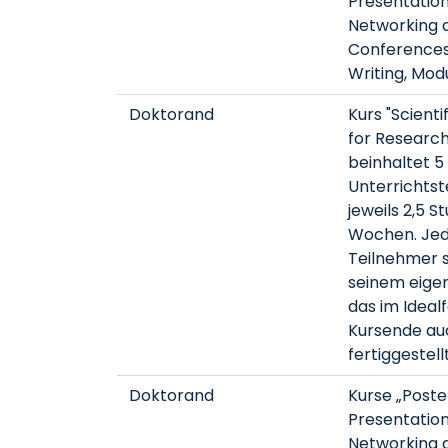
Presentatio
Networking 
Conferences“
Writing, Modul
Doktorand
Kurs "Scienti
for Research
beinhaltet 5
Unterrichtst
jeweils 2,5 S
Wochen. Je
Teilnehmer 
seinem eige
das im Idealf
Kursende au
fertiggestellt
Doktorand
Kurse „Poste
Presentatio
Networking 