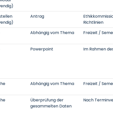
wendig)
stellen
Antrag
Ethikkommissio
wendig)
Richtlinien
e
Abhängig vom Thema
Freizeit / Seme
e
Powerpoint
Im Rahmen des
che
Abhängig vom Thema
Freizeit / Seme
che
Überprüfung der
Nach Terminve
gesammelten Daten