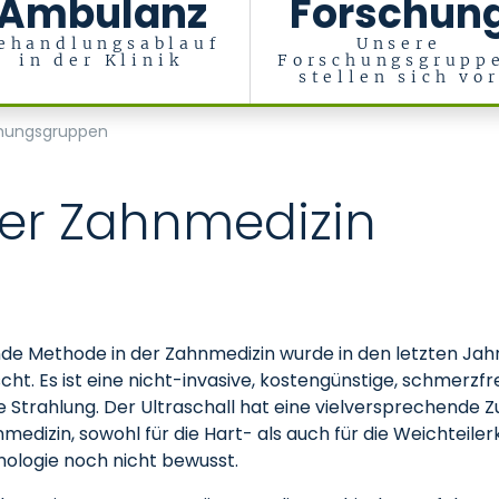
Ambulanz
Forschun
ehandlungsablauf
Unsere
in der Klinik
Forschungsgrupp
stellen sich vo
erialien, Zentrum für Implantologie
hungsgruppen
 der Zahnmedizin
nde Methode in der Zahnmedizin wurde in den letzten Jah
rscht. Es ist eine nicht-invasive, kostengünstige, schmer
 Strahlung. Der Ultraschall hat eine vielversprechende Z
medizin, sowohl für die Hart- als auch für die Weichteile
nologie noch nicht bewusst.