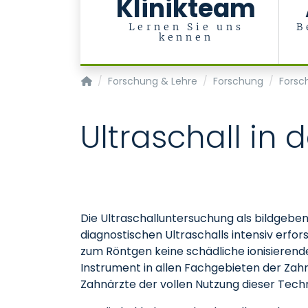
Klinikteam
Lernen Sie uns
B
kennen
Klinik für Zahnärztliche Prothetik und Biomat
Forschung & Lehre
Forschung
Forsc
Ultraschall in
Die Ultraschalluntersuchung als bildgebe
diagnostischen Ultraschalls intensiv erfo
zum Röntgen keine schädliche ionisierende
Instrument in allen Fachgebieten der Zahn
Zahnärzte der vollen Nutzung dieser Tech