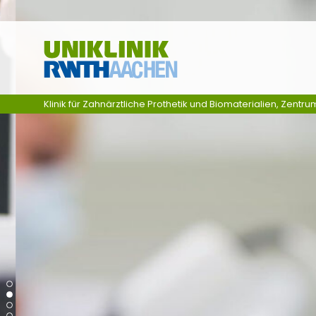
Ga naar navigatie
Klinik für Zahnärztliche Prothetik und Biomaterialien, Zentru