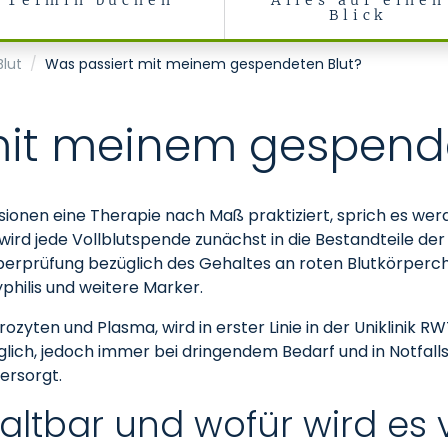
Termin buchen
Alles auf einen
Blick
lut
Was passiert mit meinem gespendeten Blut?
mit meinem gespende
ionen eine Therapie nach Maß praktiziert, sprich es werde
 wird jede Vollblutspende zunächst in die Bestandteile d
 Überprüfung bezüglich des Gehaltes an roten Blutkörperch
philis und weitere Marker.
rozyten und Plasma, wird in erster Linie in der Uniklinik
ich, jedoch immer bei dringendem Bedarf und in Notfalls
ersorgt.
 haltbar und wofür wird es