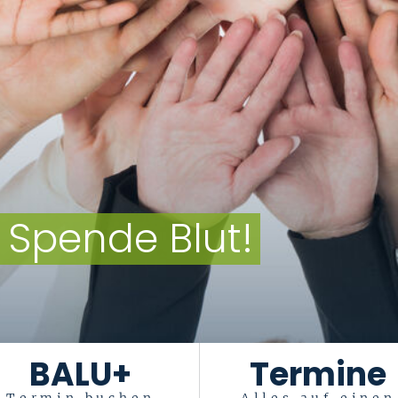
zum Piks
BALU+
Termine