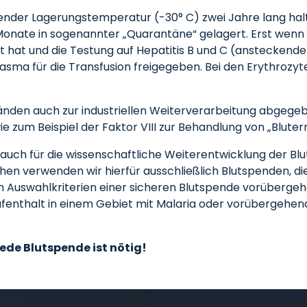
nder Lagerungstemperatur (-30° C) zwei Jahre lang halt
Monate in sogenannter „Quarantäne“ gelagert. Erst wenn 
 hat und die Testung auf Hepatitis B und C (ansteckende G
Plasma für die Transfusion freigegeben. Bei den Erythrozy
den auch zur industriellen Weiterverarbeitung abgegeb
e zum Beispiel der Faktor VIII zur Behandlung von „Blute
ch für die wissenschaftliche Weiterentwicklung der Blu
hen verwenden wir hierfür ausschließlich Blutspenden, d
Auswahlkriterien einer sicheren Blutspende vorübergeh
enthalt in einem Gebiet mit Malaria oder vorübergehen
jede Blutspende ist nötig!