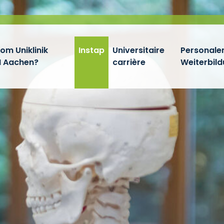
m Uniklinik
Instap
Universitaire
Personalen
 Aachen?
carrière
Weiterbil