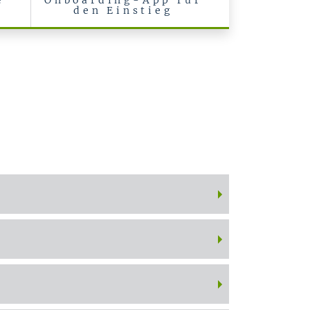
e
Onboarding-App für
den Einstieg