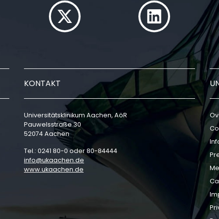
KONTAKT
U
Universitätsklinikum Aachen, AöR
Ov
Pauwelsstraße 30
Co
52074 Aachen
In
Tel.: 0241 80-0 oder 80-84444
Pr
info
ukaachen
de
Me
www.ukaachen.de
Ca
Im
Pri