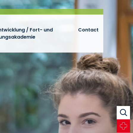
twicklung / Fort- und
Contact
dungsakademie
Zoeke
Noodg