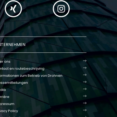
NTERNEHMEN
er ons
ntact en routebeschrijving
formationen zum Betrieb von Drohnen
essemitteilungen
dia
rrière
pressum
vacy Policy