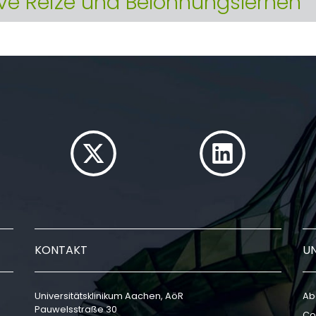
ive Reize und Belohnungslernen
KONTAKT
U
Universitätsklinikum Aachen, AöR
Ab
Pauwelsstraße 30
Co