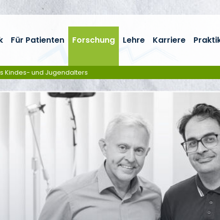
k
Für Patienten
Forschung
Lehre
Karriere
Prakti
es Kindes- und Jugendalters