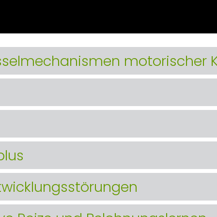
üsselmechanismen motorischer K
plus
twicklungsstörungen