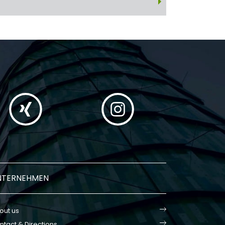
NTERNEHMEN
out us
ntact & Directions