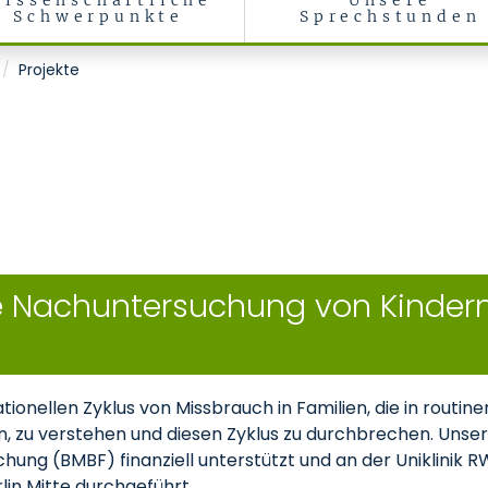
issenschaftliche
Unsere
Schwerpunkte
Sprechstunden
ychotherapie des Kindes- und Jugendalters
Projekte
le Nachuntersuchung von Kinder
erationellen Zyklus von Missbrauch in Familien, die in rou
, zu verstehen und diesen Zyklus zu durchbrechen. Uns
chung (BMBF) finanziell unterstützt und an der Uniklinik
in Mitte durchgeführt.