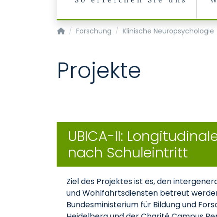
So erreichen Sie uns
W
Klinik für Psychiatrie, Psychosomatik und Ps
Forschung
Klinische Neuropsychologie
Projekte
UBICA-II: Longitudina
nach Schuleintritt
Ziel des Projektes ist es, den intergen
und Wohlfahrtsdiensten betreut werden
Bundesministerium für Bildung und Fors
Heidelberg und der Charité Campus Berl