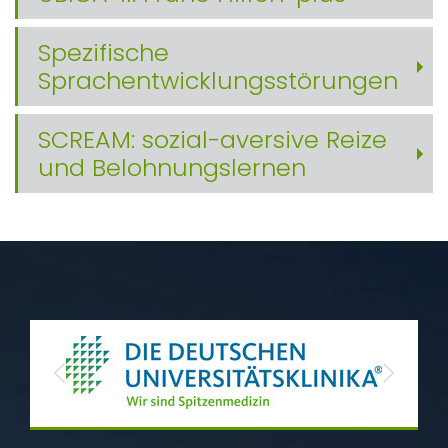
Spezifische
Sprachentwicklungsstörungen
SCREAM: sozial-aversive Reize
und Belohnungslernen
Previous
Next