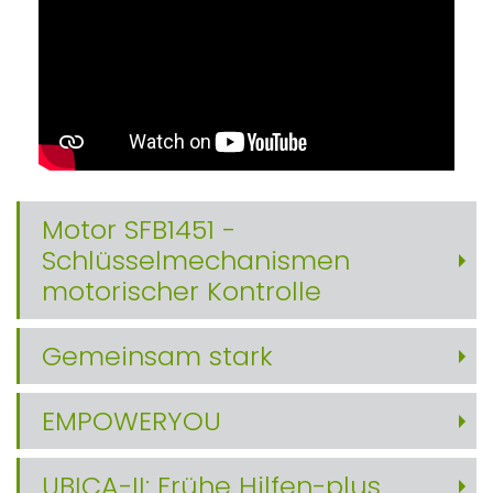
Motor SFB1451 -
Schlüsselmechanismen
motorischer Kontrolle
Gemeinsam stark
EMPOWERYOU
UBICA-II: Frühe Hilfen-plus