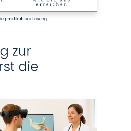
en
Wie Sie uns
erreichen
die praktikablere Lösung
g zur
rst die