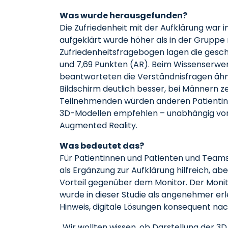
Was wurde herausgefunden?
Die Zufriedenheit mit der Aufklärung war
aufgeklärt wurde höher als in der Gruppe
Zufriedenheitsfragebogen lagen die gesch
und 7,69 Punkten (AR). Beim Wissenserwer
beantworteten die Verständnisfragen ähn
Bildschirm deutlich besser, bei Männern zei
Teilnehmenden würden anderen Patientinn
3D-Modellen empfehlen – unabhängig von 
Augmented Reality.
Was bedeutet das?
Für Patientinnen und Patienten und Teams 
als Ergänzung zur Aufklärung hilfreich, ab
Vorteil gegenüber dem Monitor. Der Monito
wurde in dieser Studie als angenehmer erle
Hinweis, digitale Lösungen konsequent nac
„Wir wollten wissen, ob Darstellung der 3