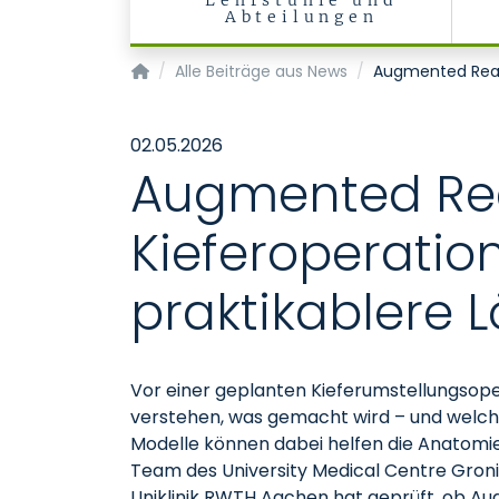
Lehrstühle und
Abteilungen
Institut für Medizinische Informatik
Alle Beiträge aus News
Augmented Realit
02.05.2026
Augmented Real
Kieferoperation
praktikablere 
Vor einer geplanten Kieferumstellungsop
verstehen, was gemacht wird – und welche
Modelle können dabei helfen die Anatomie
Team des University Medical Centre Groni
Uniklinik RWTH Aachen hat geprüft, ob Au