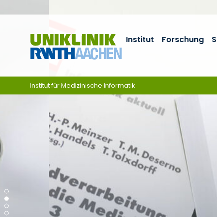
Zum Inhalt springen
Institut
Forschung
S
Institut für Medizinische Informatik