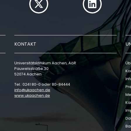
KONTAKT
U
Universitätsklinikum Aachen, AöR
Üb
Pauwelsstraße 30
Ko
52074 Aachen
In
Tel.: 0241 80-0 oder 80-84444
Pr
info
ukaachen
de
Me
www.ukaachen.de
Ka
Im
Da
Bar