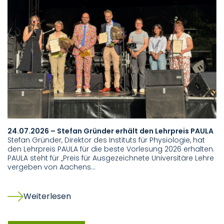
24.07.2026 – Stefan Gründer erhält den Lehrpreis PAULA
Ro
Stefan Gründer, Direktor des Instituts für Physiologie, hat
Z
den Lehrpreis PAULA für die beste Vorlesung 2026 erhalten.
De
PAULA steht für „Preis für Ausgezeichnete Universitäre Lehre
se
vergeben von Aachens…
D
F
Weiterlesen