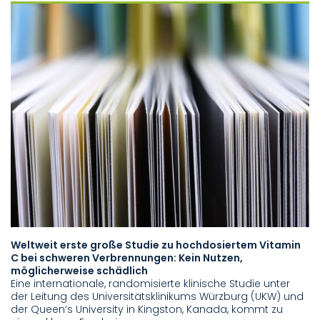
Weltweit erste große Studie zu hochdosiertem Vitamin
G
C bei schweren Verbrennungen: Kein Nutzen,
U
möglicherweise schädlich
Ei
Eine internationale, randomisierte klinische Studie unter
Kl
der Leitung des Universitätsklinikums Würzburg (UKW) und
Vo
der Queen’s University in Kingston, Kanada, kommt zu
Pr