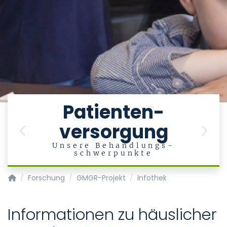
e
Patienten-
versorgung
en
Previous
Next
Unsere Behandlungs-
schwerpunkte
Klinik für Psychiatrie, Psychotherapie und Psychosomatik
Forschung
GMGR-Projekt
Infothek
Informationen zu häuslicher