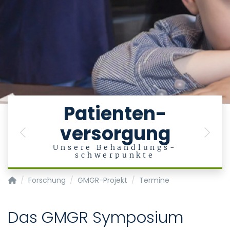
e
Patienten-
versorgung
en
Previous
Next
Unsere Behandlungs-
schwerpunkte
Klinik für Psychiatrie, Psychotherapie und Psychosomatik
Forschung
GMGR-Projekt
Termine
Das GMGR Symposium