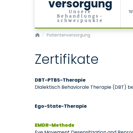
versorgung
Unsere
W
Behandlungs-
schwerpunkte
Klinik für Psychiatrie, Psychotherapie und P
Patientenversorgung
Zertifikate
DBT-PTBS-Therapie
Dialektisch Behaviorale Therapie (DBT) 
Ego-State-Therapie
EMDR-Methode
Eye Movement Desensitization and Repro