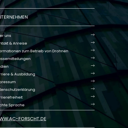
NTERNEHMEN
er uns
ntakt & Anreise
formationen zum Betrieb von Drohnen
essemitteilungen
dien
rriere & Ausbildung
pressum
tenschutzerklärung
rierefreiheit
ichte Sprache
WW.AC-FORSCHT.DE