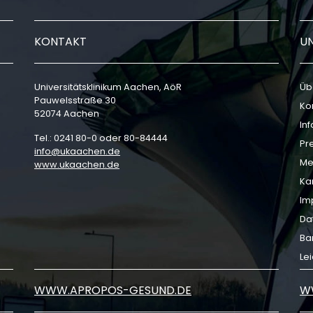
KONTAKT
U
Universitätsklinikum Aachen, AöR
Üb
Pauwelsstraße 30
Ko
52074 Aachen
In
Tel.: 0241 80-0 oder 80-84444
Pr
info
ukaachen
de
Me
www.ukaachen.de
Ka
Im
Da
Bar
Le
WWW.APROPOS-GESUND.DE
W