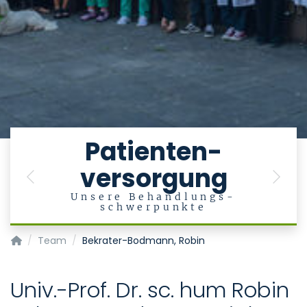
e
Patienten-
versorgung
en
Previous
Next
Unsere Behandlungs-
schwerpunkte
Klinik für Psychiatrie, Psychotherapie und Psychosomatik
Team
Bekrater-Bodmann, Robin
Univ.-Prof. Dr. sc. hum Robin