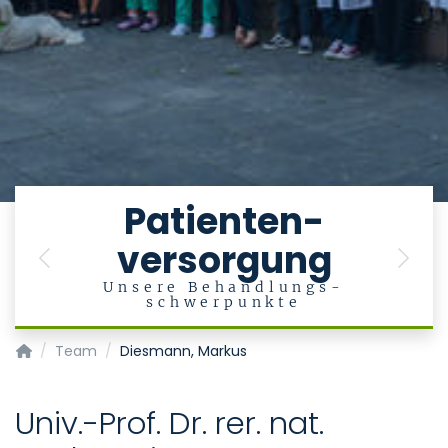
e
Patienten-
versorgung
en
Previous
Next
Unsere Behandlungs-
schwerpunkte
Klinik für Psychiatrie, Psychotherapie und Psychosomatik
Team
Diesmann, Markus
Univ.-Prof. Dr. rer. nat.