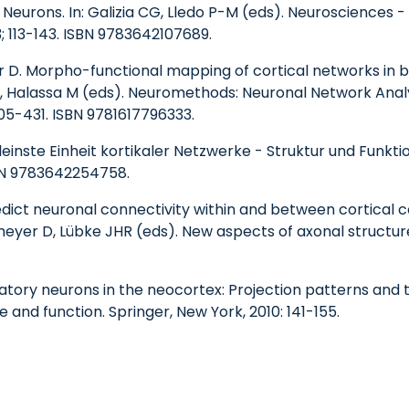
n Neurons. In: Galizia CG, Lledo P-M (eds). Neurosciences 
3; 113-143. ISBN 9783642107689.
D. Morpho-functional mapping of cortical networks in br
n T, Halassa M (eds). Neuromethods: Neuronal Network Anal
05-431. ISBN 9781617796333.
inste Einheit kortikaler Netzwerke - Struktur und Funktion
ISBN 9783642254758.
ct neuronal connectivity within and between cortical co
dmeyer D, Lübke JHR (eds). New aspects of axonal structure
tory neurons in the neocortex: Projection patterns and ta
 and function. Springer, New York, 2010: 141-155.