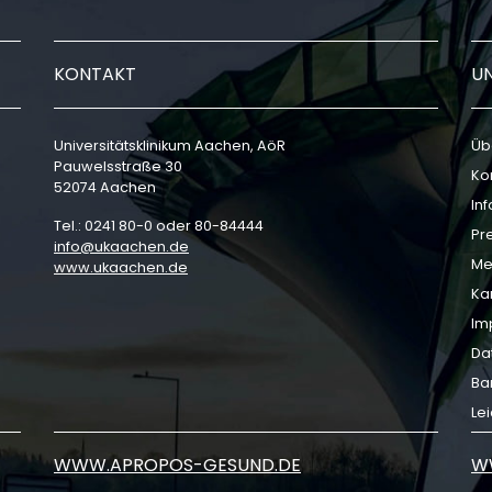
KONTAKT
U
Universitätsklinikum Aachen, AöR
Üb
Pauwelsstraße 30
Ko
52074 Aachen
In
Tel.: 0241 80-0 oder 80-84444
Pr
info
ukaachen
de
Me
www.ukaachen.de
Ka
Im
Da
Bar
Le
WWW.APROPOS-GESUND.DE
W