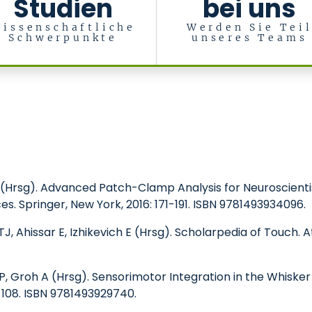
Studien
bei uns
issenschaftliche
Werden Sie Tei
Schwerpunkte
unseres Teams
sychosomatik
(Hrsg). Advanced Patch-Clamp Analysis for Neuroscientis
es. Springer, New York, 2016: 171-191. ISBN 9781493934096.
TJ, Ahissar E, Izhikevich E (Hrsg). Scholarpedia of Touch. A
 P, Groh A (Hrsg). Sensorimotor Integration in the Whisker
-108. ISBN 9781493929740.