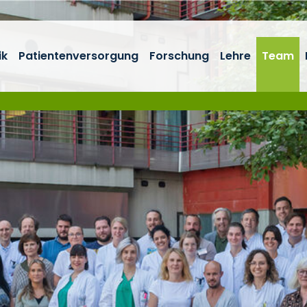
ik
Patientenversorgung
Forschung
Lehre
Team