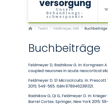
versorgung
Unsere
W
Behandlungs-
schwerpunkte
Klinik für Psychiatrie, Psychotherapie und P
Team
Feldmeyer, Dirk
Buchbeiträge
Buchbeiträge
Feldmeyer D, Radnikow G. In: Korngreen A 
coupled neurones in acute neocortical slic
Feldmeyer D. S1 Microcircuits. In: Prescott 
2015; 549-565. ISBN 9789462391321.
Radnikow G, Qi G, Feldmeyer D. In: Krieger
Barrel Cortex. Springer, New York 2015: 59