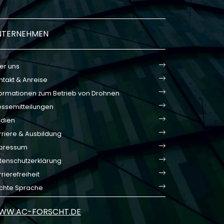
NTERNEHMEN
er uns
ntakt & Anreise
formationen zum Betrieb von Drohnen
essemitteilungen
dien
rriere & Ausbildung
pressum
tenschutzerklärung
rierefreiheit
ichte Sprache
WW.AC-FORSCHT.DE