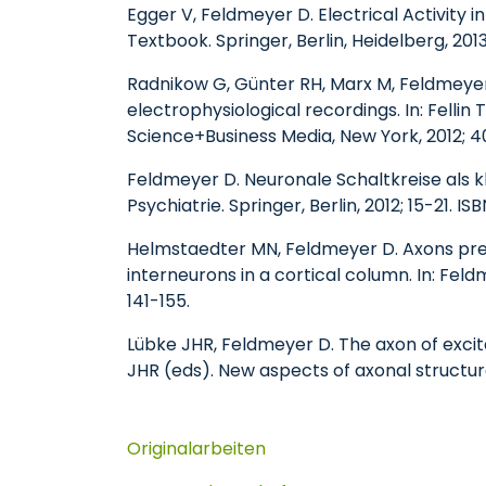
Egger V, Feldmeyer D. Electrical Activity i
Textbook. Springer, Berlin, Heidelberg, 201
Radnikow G, Günter RH, Marx M, Feldmeyer 
electrophysiological recordings. In: Felli
Science+Business Media, New York, 2012; 4
Feldmeyer D. Neuronale Schaltkreise als kle
Psychiatrie. Springer, Berlin, 2012; 15-21. 
Helmstaedter MN, Feldmeyer D. Axons predi
interneurons in a cortical column. In: Fel
141-155.
Lübke JHR, Feldmeyer D. The axon of excita
JHR (eds). New aspects of axonal structure
Originalarbeiten