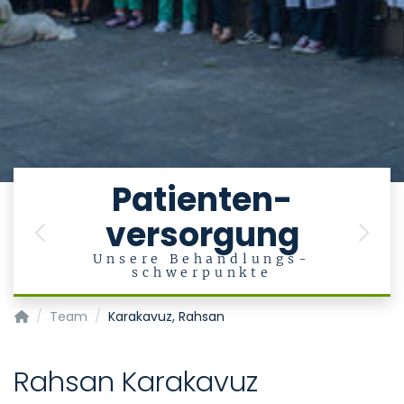
e
Patienten-
versorgung
en
Previous
Next
Unsere Behandlungs-
schwerpunkte
Klinik für Psychiatrie, Psychotherapie und Psychosomatik
Team
Karakavuz, Rahsan
Rahsan Karakavuz