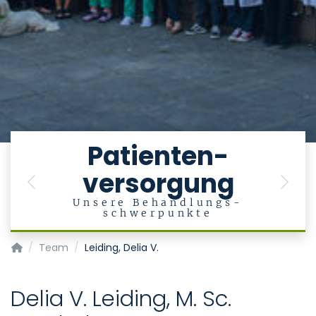
e
Patienten-
versorgung
en
Previous
Next
Unsere Behandlungs-
schwerpunkte
Klinik für Psychiatrie, Psychotherapie und Psychosomatik
Team
Leiding, Delia V.
Delia V. Leiding, M. Sc.