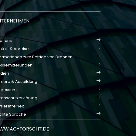
NTERNEHMEN
er uns
ntakt & Anreise
formationen zum Betrieb von Drohnen
essemitteilungen
dien
rriere & Ausbildung
pressum
tenschutzerklärung
rierefreiheit
ichte Sprache
WW.AC-FORSCHT.DE