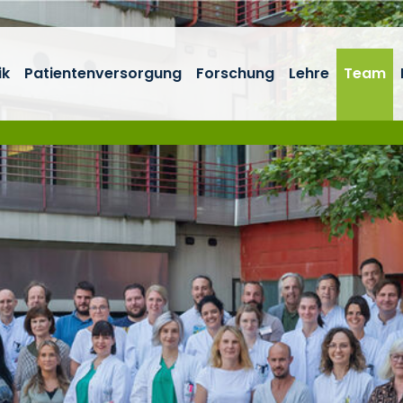
ik
Patientenversorgung
Forschung
Lehre
Team