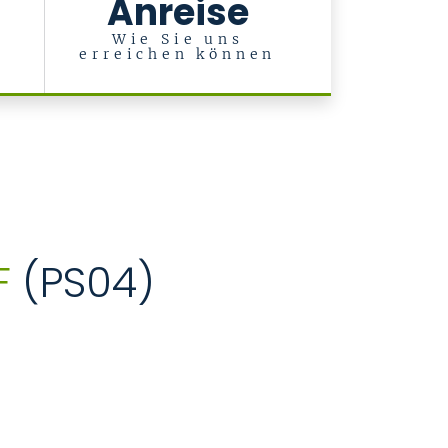
Anreise
l
Wie Sie uns
erreichen können
F
(PS04)