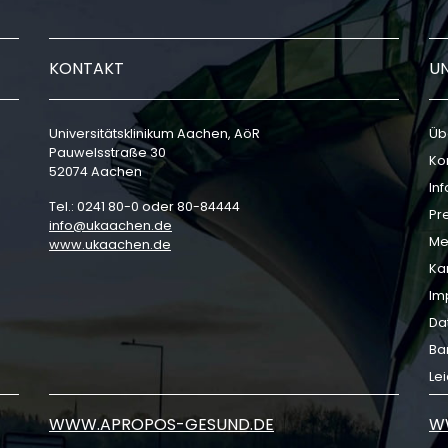
KONTAKT
U
Universitätsklinikum Aachen, AöR
Üb
Pauwelsstraße 30
Ko
52074 Aachen
In
Tel.: 0241 80-0 oder 80-84444
Pr
info
ukaachen
de
Me
www.ukaachen.de
Ka
Im
Da
Bar
Le
WWW.APROPOS-GESUND.DE
W