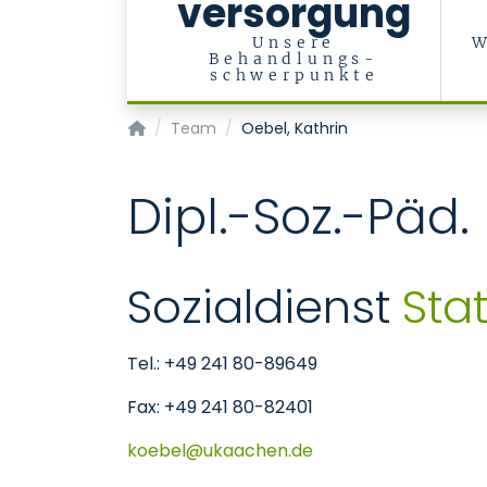
versorgung
Unsere
W
Behandlungs-
schwerpunkte
Klinik für Psychiatrie, Psychotherapie und P
Team
Oebel, Kathrin
Dipl.-Soz.-Päd.
Sozialdienst
Sta
Tel.: +49 241 80-89649
Fax: +49 241 80-82401
koebel
ukaachen
de