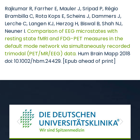
Rajkumar R, Farrher E, Mauler J, Sripad P, Régio
Brambilla C, Rota Kops E, Scheins J, Dammers J,
Lerche C, Langen KJ, Herzog H, Biswal B, Shah NJ,
Neuner I.
Comparison of EEG microstates with
resting state fMRI and FDG-PET measures in the
default mode network via simultaneously recorded
trimodal (PET/MR/EEG) data.
Hum Brain Mapp 2018
doi: 10.1002/hbm.24429. [Epub ahead of print]
Previous
Next