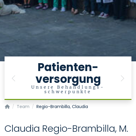
e
Patienten-
versorgung
en
Previous
Next
Unsere Behandlungs-
schwerpunkte
Klinik für Psychiatrie, Psychotherapie und Psychosomatik
Team
Regio-Brambilla, Claudia
Claudia Regio-Brambilla, M.