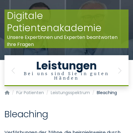
Digitale
Patientenakademie
Unsere Expertinnen und Experten beantworten
Ihre Fragen
Leistungen
Previous
Next
Bei uns sind Sie in guten
Händen
Klinik für Zahnerhaltung, Parodontologie und Präventive Za
Für Patienten
Leistungsspektrum
Bleaching
Bleaching
Verfärbungen der Zähne, die beispielsweise durch