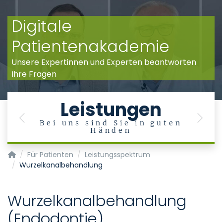
Digitale
Patientenakademie
Unsere Expertinnen und Experten beantworten
Ihre Fragen
Leistungen
Previous
Next
Bei uns sind Sie in guten
Händen
Klinik für Zahnerhaltung, Parodontologie und Präventive Za
Für Patienten
Leistungsspektrum
Wurzelkanalbehandlung
Wurzelkanalbehandlung
(Endodontie)