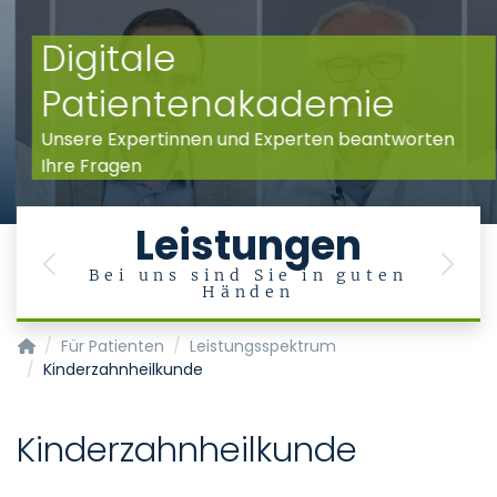
Digitale
Patientenakademie
Unsere Expertinnen und Experten beantworten
Ihre Fragen
Leistungen
Previous
Next
Bei uns sind Sie in guten
Händen
Klinik für Zahnerhaltung, Parodontologie und Präventive Za
Für Patienten
Leistungsspektrum
Kinderzahnheilkunde
Kinderzahnheilkunde