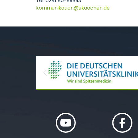
Tel. 0241 80-89893
kommunikation
ukaachen
de
Previous