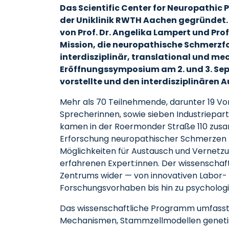
Das Scientific Center for Neuropathic
der Uniklinik RWTH Aachen gegründet
von Prof. Dr. Angelika Lampert und Pro
Mission, die neuropathische Schmerzf
interdisziplinär, translational und me
Eröffnungssymposium am 2. und 3. Sept
vorstellte und den interdisziplinären A
Mehr als 70 Teilnehmende, darunter 19 Vo
Sprecherinnen, sowie sieben Industriepa
kamen in der Roermonder Straße 110 zusa
Erforschung neuropathischer Schmerzen z
Möglichkeiten für Austausch und Vernetzu
erfahrenen Expert:innen. Der wissenschaftl
Zentrums wider — von innovativen Labor
Forschungsvorhaben bis hin zu psycholog
Das wissenschaftliche Programm umfasste
Mechanismen, Stammzellmodellen genetis