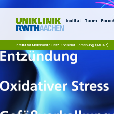
Zum Inhalt springen
Institut
Team
Forsc
Institut für Molekulare Herz-Kreislauf-Forschung (IMCAR)