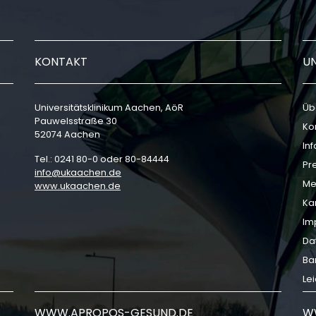
KONTAKT
U
Universitätsklinikum Aachen, AöR
Üb
Pauwelsstraße 30
Ko
52074 Aachen
In
Tel.: 0241 80-0 oder 80-84444
Pr
info
ukaachen
de
Me
www.ukaachen.de
Ka
Im
Da
Bar
Le
WWW.APROPOS-GESUND.DE
W