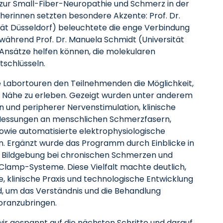
 zur Small-Fiber-Neuropathie und Schmerz in der
cherinnen setzten besondere Akzente: Prof. Dr.
tät Düsseldorf) beleuchtete die enge Verbindung
ährend Prof. Dr. Manuela Schmidt (Universität
Ansätze helfen können, die molekularen
schlüsseln.
Labortouren den Teilnehmenden die Möglichkeit,
 Nähe zu erleben. Gezeigt wurden unter anderem
n und peripherer Nervenstimulation, klinische
d Messungen an menschlichen Schmerzfasern,
owie automatisierte elektrophysiologische
. Ergänzt wurde das Programm durch Einblicke in
e Bildgebung bei chronischen Schmerzen und
lamp-Systeme. Diese Vielfalt machte deutlich,
, klinische Praxis und technologische Entwicklung
, um das Verständnis und die Behandlung
oranzubringen.
wir gespannt auf die nächsten Schritte und darauf,