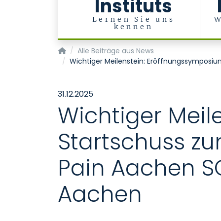
Instituts
Lernen Sie uns
W
kennen
Institut für Molekulare Herz-Kreislauf-Forsc
Alle Beiträge aus News
Wichtiger Meilenstein: Eröffnungssymposiu
31.12.2025
Wichtiger Meil
Startschuss zu
Pain Aachen S
Aachen