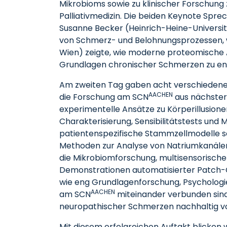
Mikrobioms sowie zu klinischer Forschung
Palliativmedizin. Die beiden Keynote Spre
Susanne Becker (Heinrich-Heine-Universi
von Schmerz- und Belohnungsprozessen, w
Wien) zeigte, wie moderne proteomische 
Grundlagen chronischer Schmerzen zu ent
Am zweiten Tag gaben acht verschiedene 
AACHEN
die Forschung am SCN
aus nächster
experimentelle Ansätze zu Körperillusione
Charakterisierung, Sensibilitätstests un
patientenspezifische Stammzellmodelle s
Methoden zur Analyse von Natriumkanälen
die Mikrobiomforschung, multisensorisch
Demonstrationen automatisierter Patch-C
wie eng Grundlagenforschung, Psychologie
AACHEN
am SCN
miteinander verbunden sind
neuropathischer Schmerzen nachhaltig v
Mit diesem erfolgreichen Auftakt blicken 