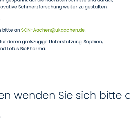
novative Schmerzforschung weiter zu gestalten.
.
h bitte an
SCN-Aachen
ukaachen
de
.
ür deren großzügige Unterstützung: Sophion,
und Lotus BioPharma.
en wenden Sie sich bitte 
n