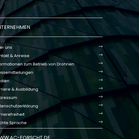
NTERNEHMEN
er uns
ntakt & Anreise
formationen zum Betrieb von Drohnen
essemitteilungen
dien
rriere & Ausbildung
pressum
tenschutzerklärung
rierefreiheit
ichte Sprache
WW.AC-FORSCHT.DE