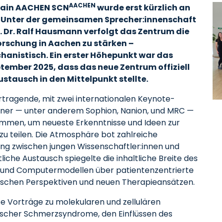
AACHEN
 Pain AACHEN SCN
wurde erst kürzlich an
. Unter der gemeinsamen Sprecher:innenschaft
f. Dr. Ralf Hausmann verfolgt das Zentrum die
orschung in Aachen zu stärken –
chanistisch. Ein erster Höhepunkt war das
ember 2025, dass das neue Zentrum offiziell
ustausch in den Mittelpunkt stellte.
rtragende, mit zwei internationalen Keynote-
rtner — unter anderem Sophion, Nanion, und MRC —
mmen, um neueste Erkenntnisse und Ideen zur
u teilen. Die Atmosphäre bot zahlreiche
ng zwischen jungen Wissenschaftler:innen und
iche Austausch spiegelte die inhaltliche Breite des
- und Computermodellen über patientenzentrierte
ischen Perspektiven und neuen Therapieansätzen.
 Vorträge zu molekularen und zellulären
cher Schmerzsyndrome, den Einflüssen des