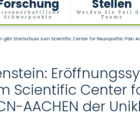
Forschung
Stellen
issenschaftliche
Werden Sie Teil d
Schwerpunkte
Teams
hung (IMCAR)
m gibt Startschuss zum Scientific Center for Neuropathic Pain
enstein: Eröffnungs
m Scientific Center 
CN-AACHEN der Unikl