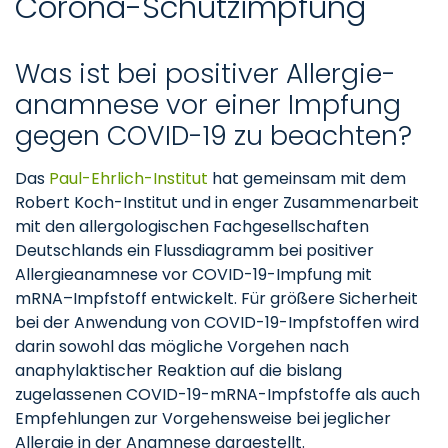
Corona-Schutzimpfung
Was ist bei po­si­ti­ver All­er­gie­
ana­mne­se vor ei­ner Imp­fung
ge­gen CO­VID-19 zu be­ach­ten?
Das
Paul-Ehrlich-Institut
hat gemeinsam mit dem
Robert Koch-Institut und in enger Zusammenarbeit
mit den allergologischen Fachgesellschaften
Deutschlands ein Flussdiagramm bei positiver
Allergieanamnese vor COVID-19-Impfung mit
mRNA–Impfstoff entwickelt. Für größere Sicherheit
bei der Anwendung von COVID-19-Impfstoffen wird
darin sowohl das mögliche Vorgehen nach
anaphylaktischer Reaktion auf die bislang
zugelassenen COVID-19-mRNA-Impfstoffe als auch
Empfehlungen zur Vorgehensweise bei jeglicher
Allergie in der Anamnese dargestellt.