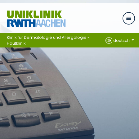
Zum Inhalt springen
Klinik für Dermatologie und Allergologie -
DE
deutsch
Hautklinik