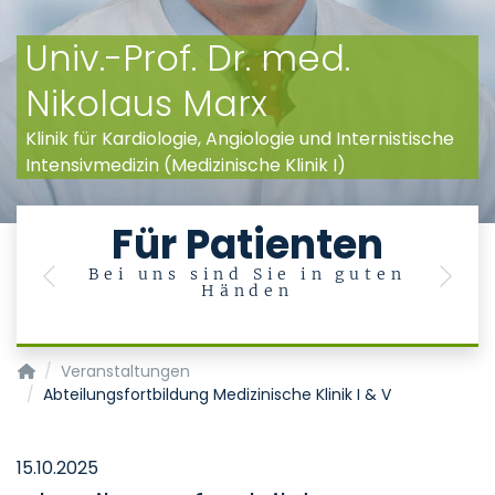
Univ.-Prof. Dr. med.
Nikolaus Marx
Klinik für Kardiologie, Angiologie und Internistische
Intensivmedizin (Medizinische Klinik I)
Für Patienten
Bei uns sind Sie in guten
U
Previous
Next
Händen
en
Klinik für Kardiologie, Angiologie und Internistische Intensivme
Veranstaltungen
Abteilungsfortbildung Medizinische Klinik I & V
15.10.2025