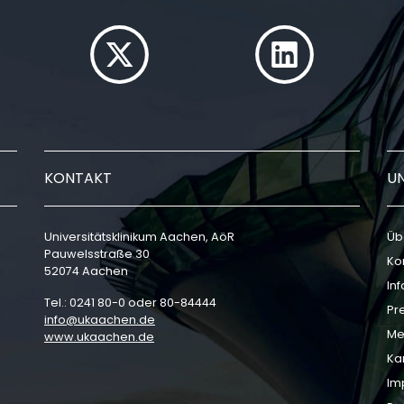
KONTAKT
U
Universitätsklinikum Aachen, AöR
Üb
Pauwelsstraße 30
Ko
52074 Aachen
In
Tel.: 0241 80-0 oder 80-84444
Pr
info
ukaachen
de
Me
www.ukaachen.de
Ka
Im