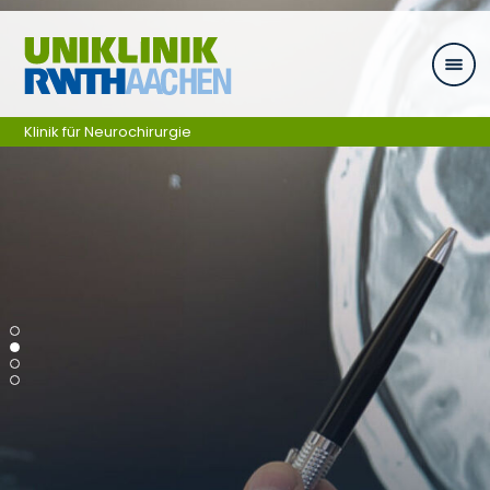
Zum Inhalt springen
Klinik für Neurochirurgie