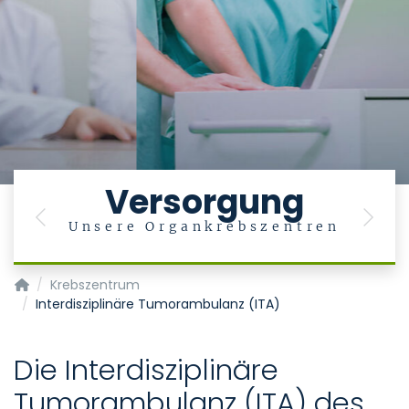
Versorgung
Previous
Next
Unsere Organkrebszentren
Krebszentrum - Centrum für Integrierte Onkologie (CIO)
Krebszentrum
Interdisziplinäre Tumorambulanz (ITA)
Die Interdisziplinäre
Tumorambulanz (ITA) des