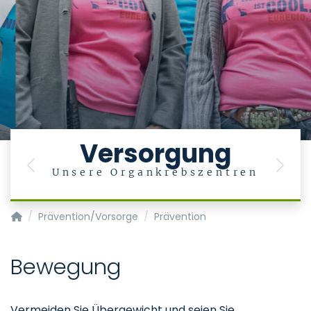
Versorgung
Previous
Next
Unsere Organkrebszentren
Krebszentrum - Centrum für Integrierte Onkologie (CIO)
Prävention/Vorsorge
Prävention
Bewegung
Vermeiden Sie Übergewicht und seien Sie