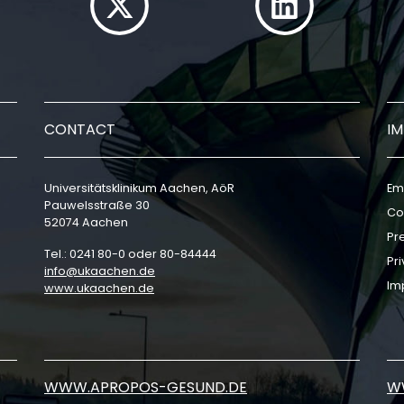
CONTACT
I
Universitätsklinikum Aachen, AöR
Em
Pauwelsstraße 30
Co
52074 Aachen
Pr
Tel.: 0241 80-0 oder 80-84444
Pri
info
ukaachen
de
Im
www.ukaachen.de
WWW.APROPOS-GESUND.DE
W