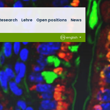
Research
Lehre
Open positions
News
EN
english