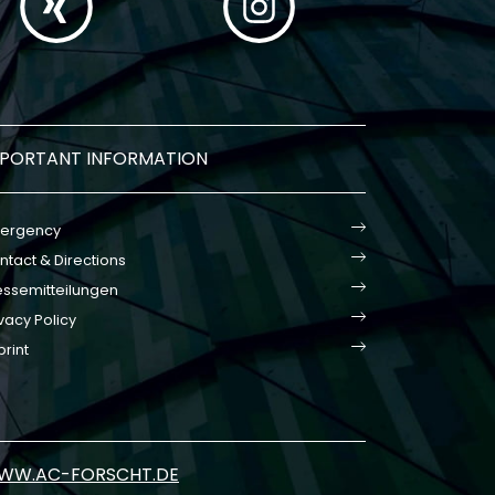
MPORTANT INFORMATION
ergency
ntact & Directions
essemitteilungen
vacy Policy
print
WW.AC-FORSCHT.DE