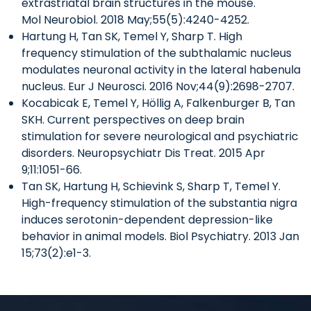
extrastriatal brain structures in the mouse.
Mol Neurobiol. 2018 May;55(5):4240-4252.
Hartung H, Tan SK, Temel Y, Sharp T. High
frequency stimulation of the subthalamic nucleus
modulates neuronal activity in the lateral habenula
nucleus. Eur J Neurosci. 2016 Nov;44(9):2698-2707.
Kocabicak E, Temel Y, Höllig A, Falkenburger B, Tan
SKH. Current perspectives on deep brain
stimulation for severe neurological and psychiatric
disorders. Neuropsychiatr Dis Treat. 2015 Apr
9;11:1051-66.
Tan SK, Hartung H, Schievink S, Sharp T, Temel Y.
High-frequency stimulation of the substantia nigra
induces serotonin-dependent depression-like
behavior in animal models. Biol Psychiatry. 2013 Jan
15;73(2):e1-3.