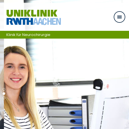
Skip navigation
Klinik für Neurochirurgie