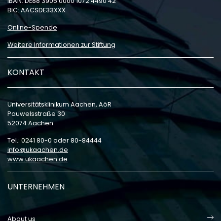
IBAN: DE88 3905 0000 1072 4490 42
BIC: AACSDE33XXX
Online-Spende
Weitere Informationen zur Stiftung
KONTAKT
Universitätsklinikum Aachen, AöR
Pauwelsstraße 30
52074 Aachen
Tel.: 0241 80-0 oder 80-84444
info
ukaachen
de
www.ukaachen.de
UNTERNEHMEN
About us