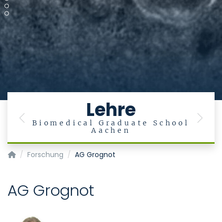
Lehre
Previous
Next
ut
Biomedical Graduate School
Aachen
Institut für Medizinische Mikrobiologie
Forschung
AG Grognot
AG Grognot