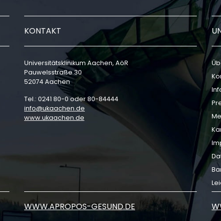
KONTAKT
U
Universitätsklinikum Aachen, AöR
Üb
Pauwelsstraße 30
Ko
52074 Aachen
In
Tel.: 0241 80-0 oder 80-84444
Pr
info
ukaachen
de
Me
www.ukaachen.de
Ka
Im
Da
Bar
Le
WWW.APROPOS-GESUND.DE
W