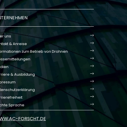
NTERNEHMEN
er uns
ntakt & Anreise
formationen zum Betrieb von Drohnen
essemitteilungen
dien
rriere & Ausbildung
pressum
tenschutzerklärung
rierefreiheit
ichte Sprache
WW.AC-FORSCHT.DE