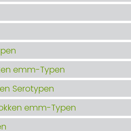
ypen
kken emm-Typen
ken Serotypen
kokken emm-Typen
en