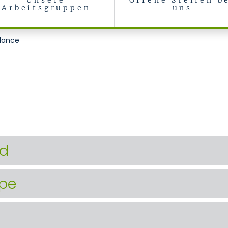
Unsere
Offene Stellen b
Arbeitsgruppen
uns
llance
nd
ppe