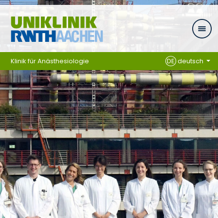
Zum Inhalt springen
Klinik für Anästhesiologie
DE
deutsch