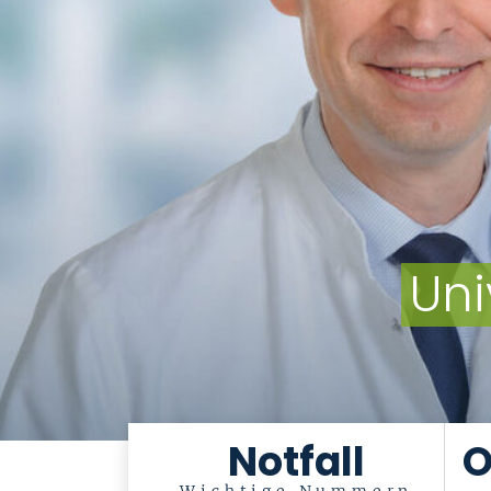
Uni
Notfall
O