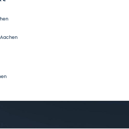
chen
t Aachen
hen