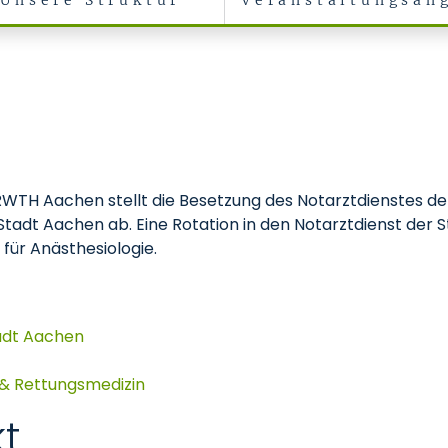
Unsere Struktur
Veranstaltungsan
 RWTH Aachen stellt die Besetzung des Notarztdienstes d
tadt Aachen ab. Eine Rotation in den Notarztdienst der S
für Anästhesiologie.
tadt Aachen
 & Rettungsmedizin
t