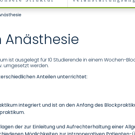
Unsere Struktur
Veranstaltungsan
Anästhesie
m Anästhesie
kum ist ausgelegt für 10 Studierende in einem Wochen-Blo
zw. umgesetzt werden.
erschiedlichen Anteilen unterrichtet:
ktikum integriert und ist an den Anfang des Blockpraktik
rpraktikum.
lagen der zur Einleitung und Aufrechterhaltung einer All
schiedenen Möglichkeiten zur intraoperativen Patiente