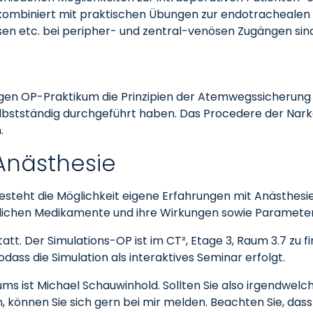
ombiniert mit praktischen Übungen zur endotrachealen
en etc. bei peripher- und zentral-venösen Zugängen sind
igen OP-Praktikum die Prinzipien der Atemwegssicherun
stständig durchgeführt haben. Das Procedere der Narkos
.
 Anästhesie
esteht die Möglichkeit eigene Erfahrungen mit Anästhesi
erlichen Medikamente und ihre Wirkungen sowie Parameter
statt. Der Simulations-OP ist im CT², Etage 3, Raum 3.7 z
dass die Simulation als interaktives Seminar erfolgt.
kums ist Michael Schauwinhold. Sollten Sie also irgendwe
können Sie sich gern bei mir melden. Beachten Sie, dass