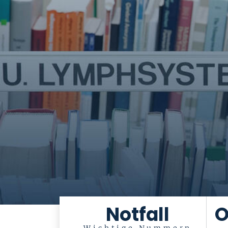
Notfall
O