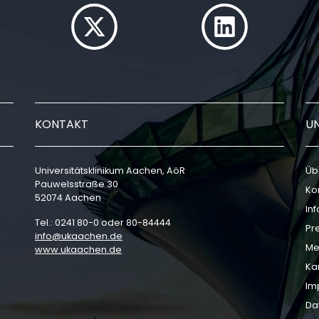
KONTAKT
U
Universitätsklinikum Aachen, AöR
Üb
Pauwelsstraße 30
Ko
52074 Aachen
In
Tel.: 0241 80-0 oder 80-84444
Pr
info
ukaachen
de
Me
www.ukaachen.de
Ka
Im
Da