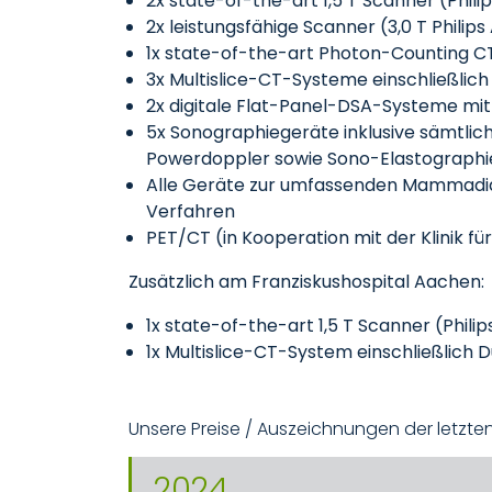
2x state-of-the-art 1,5 T Scanner (Philip
2x leistungsfähige Scanner (3,0 T Philips 
1x state-of-the-art Photon-Counting C
3x Multislice-CT-Systeme einschließlic
2x digitale Flat-Panel-DSA-Systeme m
5x Sonographiegeräte inklusive sämtlic
Powerdoppler sowie Sono-Elastographi
Alle Geräte zur umfassenden Mammadia
Verfahren
PET/CT (in Kooperation mit der Klinik fü
Zusätzlich am Franziskushospital Aachen:
1x state-of-the-art 1,5 T Scanner (Phili
1x Multislice-CT-System einschließlich
Unsere Preise / Auszeichnungen der letzten
2024