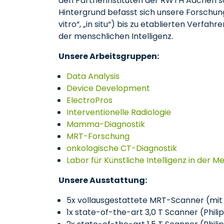
den Partnerinstituten der RWTH Aachen so
Hintergrund befasst sich unsere Forschung
vitro“, „in situ“) bis zu etablierten Verfa
der menschlichen Intelligenz.
Unsere Arbeitsgruppen:
Data Analysis
Device Development
ElectroPros
Interventionelle Radiologie
Mamma-Diagnostik
MRT-Forschung
onkologische CT-Diagnostik
Labor für Künstliche Intelligenz in der Me
Unsere Ausstattung:
5x vollausgestattete MRT-Scanner (mit 
1x state-of-the-art 3,0 T Scanner (Philips