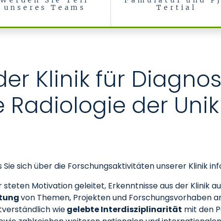
Werden Sie Teil
Famulatur und P
unseres Teams
Tertial
Radiologie
er Klinik für Diagno
e Radiologie der Unik
s Sie sich über die Forschungsaktivitäten unserer Klinik 
teten Motivation geleitet, Erkenntnisse aus der Klinik auf
htung
von Themen, Projekten und Forschungsvorhaben 
verständlich wie
gelebte Interdisziplinarität
mit den P