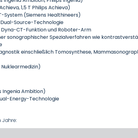
s Ingenia Ambition, Philips Ingenia)
Achieva, 1,5 T Philips Achieva)
T-System (Siemens Healthineers)
h Dual-Source-Technologie
it Dyna-CT-Funktion und Roboter-Arm
her sonographischer Spezialverfahren wie kontrastverst
e
gnostik einschließlich Tomosynthese, Mammasonograph
r Nuklearmedizin)
ps Ingenia Ambition)
 Dual-Energy-Technologie
 Jahre: