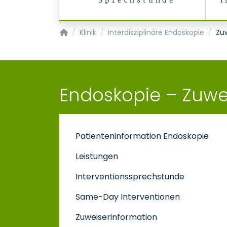
Sprechstunde
i
Klinik für Gastroenterologie, Stoffwechselerkr
Klinik
Interdisziplinäre Endoskopie
Zu
Endoskopie – Zuwe
Patienteninformation Endoskopie
Leistungen
Interventionssprechstunde
Same-Day Interventionen
Zuweiserinformation