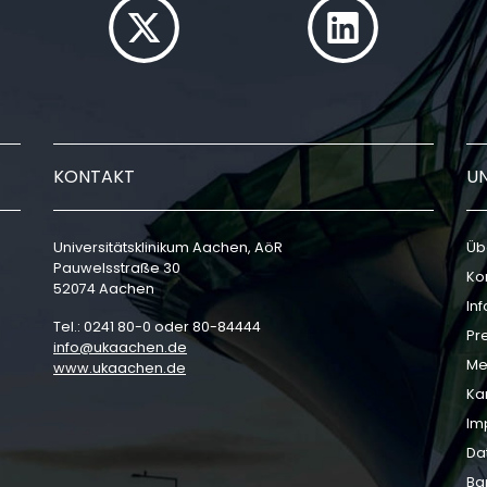
KONTAKT
U
Universitätsklinikum Aachen, AöR
Üb
Pauwelsstraße 30
Ko
52074 Aachen
In
Tel.: 0241 80-0 oder 80-84444
Pr
info
ukaachen
de
Me
www.ukaachen.de
Ka
Im
Da
Bar