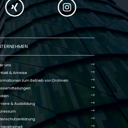
NTERNEHMEN
er uns
ntakt & Anreise
formationen zum Betrieb von Drohnen
essemitteilungen
dien
rriere & Ausbildung
pressum
tenschutzerklärung
rierefreiheit