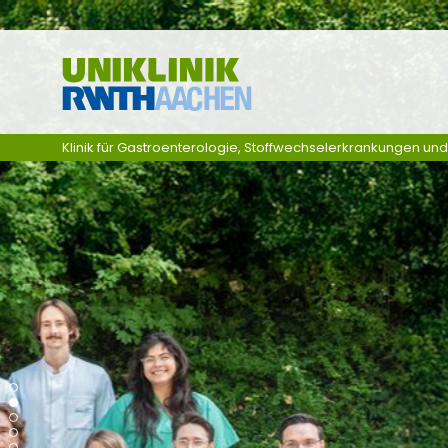
Zum Inhalt springen
Klinik für Gastroenterologie, Stoffwechselerkrankungen und In