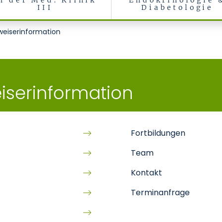
n der Med. Klinik
Endokrinologie 
III
Diabetologie
ankungen und Internistische Intensivmedizin (Med. Klinik III)
weiserinformation
iserinformation
Fortbildungen
Team
Kontakt
Terminanfrage