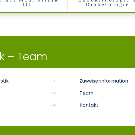
n der Med. Klinik
Endokrinologie 
III
Diabetologie
ankungen und Internistische Intensivmedizin (Med. Klinik III)
ik – Team
stik
Zuweiserinformation
Team
Kontakt