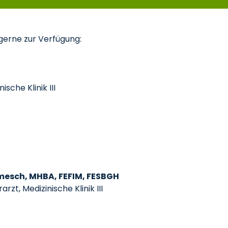
gerne zur Verfügung:
ische Klinik III
mesch, MHBA, FEFIM, FESBGH
zt, Medizinische Klinik III