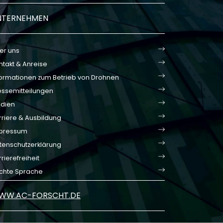
NTERNEHMEN
er uns
ntakt & Anreise
formationen zum Betrieb von Drohnen
essemitteilungen
dien
rriere & Ausbildung
pressum
tenschutzerklärung
rierefreiheit
ichte Sprache
WW.AC-FORSCHT.DE