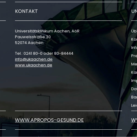
KONTAKT
U
Universitätsklinikum Aachen, AöR
Üb
Pauwelsstraße 30
Ko
52074 Aachen
In
Tel.: 0241 80-0 oder 80-84444
Pr
info
ukaachen
de
Me
www.ukaachen.de
Ka
Im
Da
Bar
Le
WWW.APROPOS-GESUND.DE
W