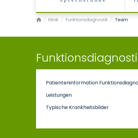
Sprechstunde
i
Klinik für Gastroenterologie, Stoffwechselerkr
Klinik
Funktionsdiagnostik
Team
Funktionsdiagnost
Patienteninformation Funktionsdiagno
Leistungen
Typische Krankheitsbilder