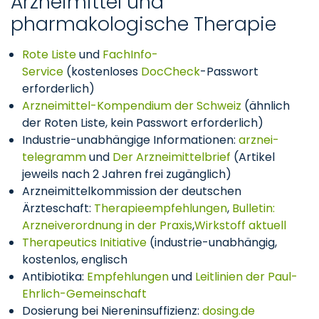
Arzneimittel und
pharmakologische Therapie
Rote Liste
und
FachInfo-
Service
(kostenloses
DocCheck
-Passwort
erforderlich)
Arzneimittel-Kompendium der Schweiz
(ähnlich
der Roten Liste, kein Passwort erforderlich)
Industrie-unabhängige Informationen:
arznei-
telegramm
und
Der Arzneimittelbrief
(Artikel
jeweils nach 2 Jahren frei zugänglich)
Arzneimittelkommission der deutschen
Ärzteschaft:
Therapieempfehlungen
,
Bulletin:
Arzneiverordnung in der Praxis
,
Wirkstoff aktuell
Therapeutics Initiative
(industrie-unabhängig,
kostenlos, englisch
Antibiotika:
Empfehlungen
und
Leitlinien der Paul-
Ehrlich-Gemeinschaft
Dosierung bei Niereninsuffizienz:
dosing.de