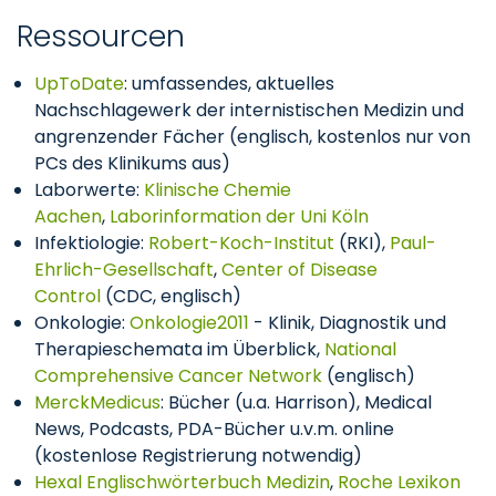
Ressourcen
UpToDate
: umfassendes, aktuelles
Nachschlagewerk der internistischen Medizin und
angrenzender Fächer (englisch, kostenlos nur von
PCs des Klinikums aus)
Laborwerte:
Klinische Chemie
Aachen
,
Laborinformation der Uni Köln
Infektiologie:
Robert-Koch-Institut
(RKI),
Paul-
Ehrlich-Gesellschaft
,
Center of Disease
Control
(CDC, englisch)
Onkologie:
Onkologie2011
- Klinik, Diagnostik und
Therapieschemata im Überblick,
National
Comprehensive Cancer Network
(englisch)
MerckMedicus
: Bücher (u.a. Harrison), Medical
News, Podcasts, PDA-Bücher u.v.m. online
(kostenlose Registrierung notwendig)
Hexal Englischwörterbuch Medizin
,
Roche Lexikon