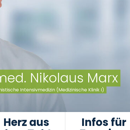
 med. Nikolaus Marx
nistische Intensivmedizin (Medizinische Klinik I)
Herz aus
Infos für