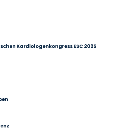
äischen Kardiologenkongress ESC 2025
ppen
ienz