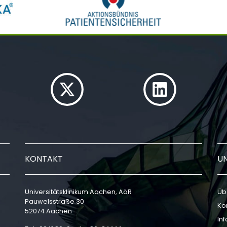
KONTAKT
U
Universitätsklinikum Aachen, AöR
Üb
Pauwelsstraße 30
Ko
52074 Aachen
In