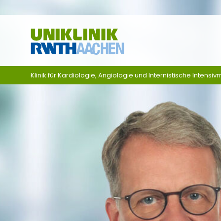
Zum Inhalt springen
Klinik für Kardiologie, Angiologie und Internistische Intensivm