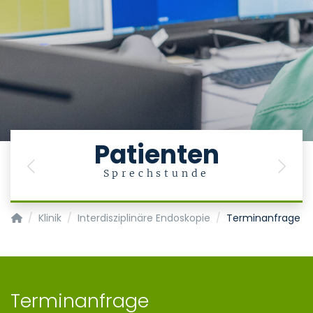
Patienten
Previous
Next
Sprechstunde
Klinik für Gastroenterologie, Stoffwechselerkrankungen und In
Klinik
Interdisziplinäre Endoskopie
Terminanfrage
Terminanfrage