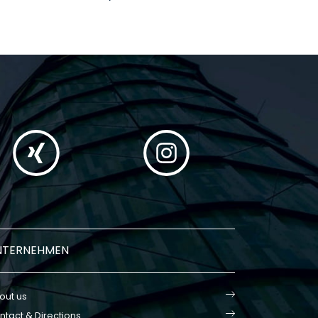
NTERNEHMEN
out us
ntact & Directions