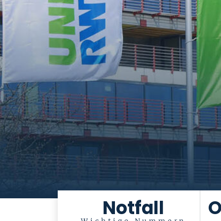
Notfall
O