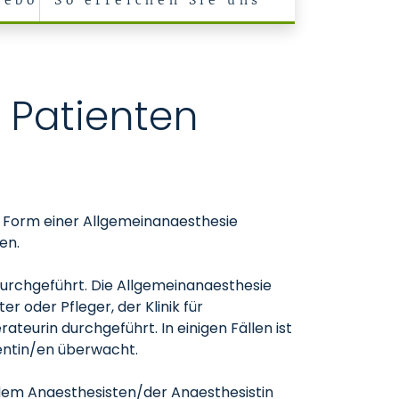
gebot
So erreichen Sie uns
 Patienten
n Form einer Allgemeinanaesthesie
en.
durchgeführt. Die Allgemeinanaesthesie
 oder Pfleger, der Klinik für
eurin durchgeführt. In einigen Fällen ist
ientin/en überwacht.
dem Anaesthesisten/der Anaesthesistin